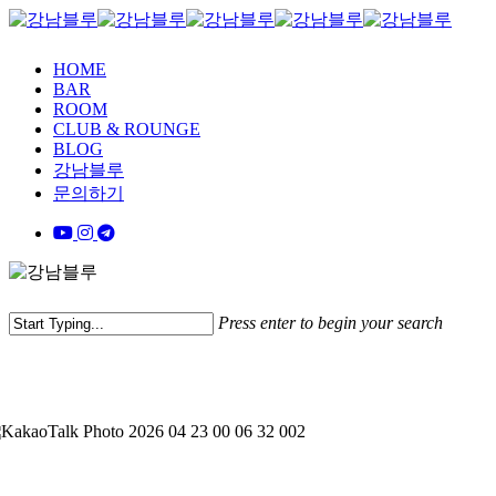
Skip
to
main
Menu
HOME
content
BAR
ROOM
CLUB & ROUNGE
BLOG
강남블루
문의하기
x-
youtube
instagram
telegram
tiktok
twitter
Press enter to begin your search
Close
Search