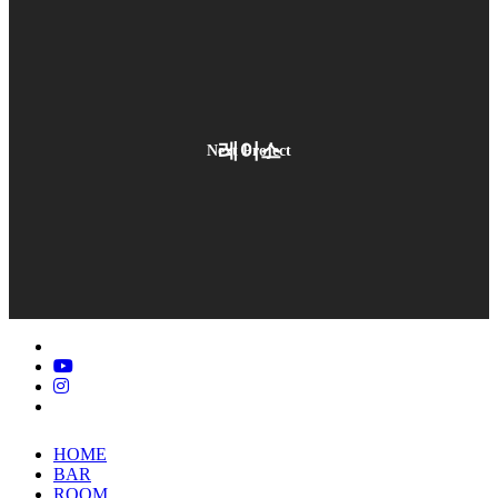
레이스
Next Project
x-
twitter
youtube
instagram
tiktok
Close
HOME
Menu
BAR
ROOM