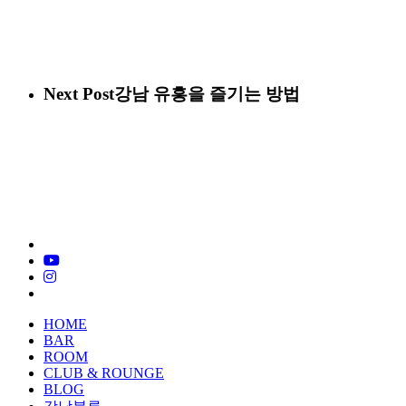
Next Post
강남 유흥을 즐기는 방법
x-
twitter
youtube
instagram
tiktok
Close
HOME
Menu
BAR
ROOM
CLUB & ROUNGE
BLOG