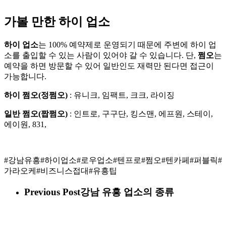
가볼 만한 하이 업소
하이 업소
는 100% 예약제로 운영되기 때문에 주변에 하이 업
소를 출입할 수 있는 사람이 있어야 갈 수 있습니다. 단,
쩜오
는
예약을 하면 방문할 수 있어 일반인도 재력만 된다면 접근이
가능합니다.
하이 쩜오(정쩜오)
: 유니크, 임팩트, 크크, 라이징
일반 쩜오(짭쩜오)
: 인트로, 구구단, 킹스맨, 에프원, 스테이,
에이원, 831,
#강남유흥#하이업소#로우업소#텐프로#쩜오#텐카페#퍼블릭#
가라오케#비즈니스접대#유흥팁
Previous Post
강남 유흥 업소의 종류